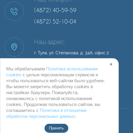
(4872) 40-59-59
(4872) 52-10-04
Наш адрес:
г. Тула, ул. Степанова, д. 34А, офис 2
✖
Мы обрабатываем
Политика использования
cookies
с целью персонализации сервисов и
чтобы пользоваться веб-сайтом было удобнее.
Вы можете запретить обработку сookies в
настройках браузера. Пожалуйста,
ознакомьтесь с политикой использования
cookies. Продолжая пользоваться сайтом, вы
© ООО "Компания Бревис" г. Тула
соглашаетесь с
Политика в отношении
обработки персональных данных
.
Принять