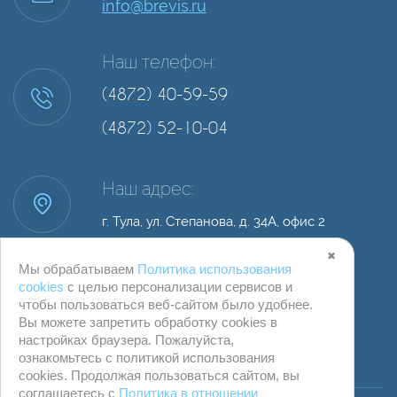
info@brevis.ru
Наш телефон:
(4872) 40-59-59
(4872) 52-10-04
Наш адрес:
г. Тула, ул. Степанова, д. 34А, офис 2
✖
Мы обрабатываем
Политика использования
cookies
с целью персонализации сервисов и
чтобы пользоваться веб-сайтом было удобнее.
Вы можете запретить обработку сookies в
настройках браузера. Пожалуйста,
ознакомьтесь с политикой использования
cookies. Продолжая пользоваться сайтом, вы
© ООО "Компания Бревис" г. Тула
соглашаетесь с
Политика в отношении