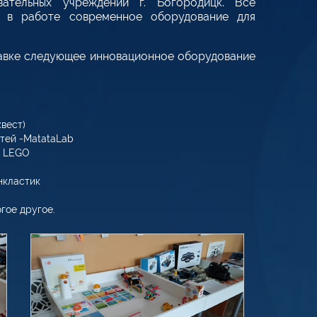
вательных учреждений г. Богородицк. Все
ь в работе современное оборудование для
авке следующее инновационное оборудование
вест)
тей -MatataLab
, LEGO
нкластик
огое другое.