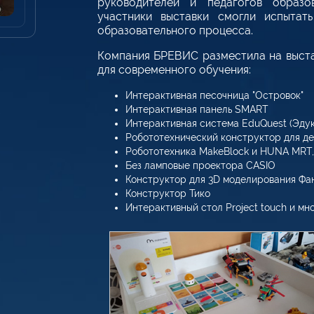
руководителей и педагогов образо
участники выставки смогли испытат
образовательного процесса.
Компания БРЕВИС разместила на выст
для современного обучения:
Интерактивная песочница "Островок"
Интерактивная панель SMART
Интерактивная система EduQuest (Эдук
Робототехнический конструктор для де
Робототехника MakeBlock и HUNA MRT
Без ламповые проектора CASIO
Конструктор для 3D моделирования Фа
Конструктор Тико
Интерактивный стол Project touch и мн