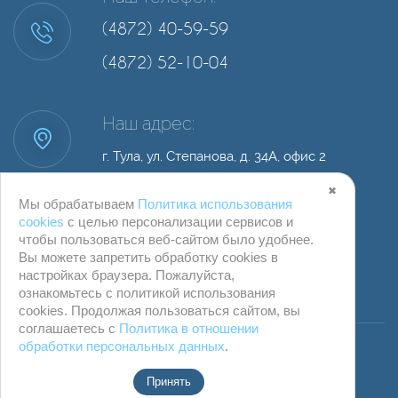
(4872) 40-59-59
(4872) 52-10-04
Наш адрес:
г. Тула, ул. Степанова, д. 34А, офис 2
✖
Мы обрабатываем
Политика использования
cookies
с целью персонализации сервисов и
чтобы пользоваться веб-сайтом было удобнее.
Вы можете запретить обработку сookies в
настройках браузера. Пожалуйста,
ознакомьтесь с политикой использования
cookies. Продолжая пользоваться сайтом, вы
© ООО "Компания Бревис" г. Тула
соглашаетесь с
Политика в отношении
обработки персональных данных
.
Принять